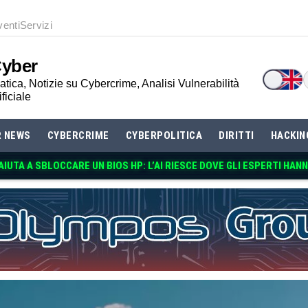
venti
Servizi
Cyber
tica, Notizie su Cybercrime, Analisi Vulnerabilità
ificiale
R NEWS
CYBERCRIME
CYBERPOLITICA
DIRITTI
HACKIN
IUTA A SBLOCCARE UN BIOS HP: L’AI RIESCE DOVE GLI ESPERTI HAN