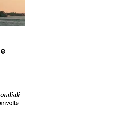
le
ondiali
oinvolte