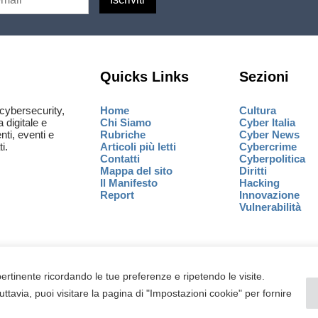
Quicks Links
Sezioni
cybersecurity,
Home
Cultura
a digitale e
Chi Siamo
Cyber Italia
ti, eventi e
Rubriche
Cyber News
i.
Articoli più letti
Cybercrime
Contatti
Cyberpolitica
Mappa del sito
Diritti
Il Manifesto
Hacking
Report
Innovazione
Vulnerabilità
 pertinente ricordando le tue preferenze e ripetendo le visite.
uttavia, puoi visitare la pagina di "Impostazioni cookie" per fornire
ati
PIVA
17898