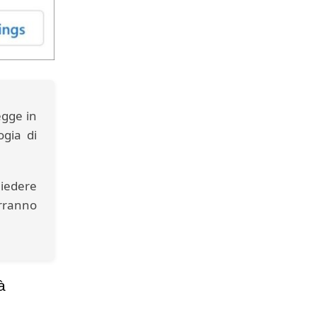
legge in
gia di
hiedere
erranno
à