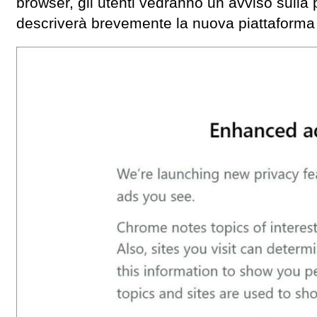
browser, gli utenti vedranno un avviso sulla
descriverà brevemente la nuova piattaforma p