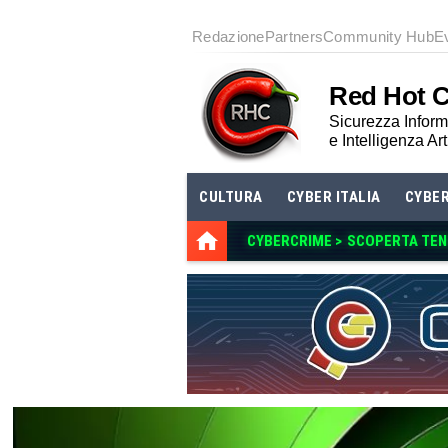
Redazione
Partners
Community Hub
E
Red Hot 
Sicurezza Informa
e Intelligenza Art
CULTURA
CYBER ITALIA
CYBE
CYBERCRIME >
SCOPERTA TENG