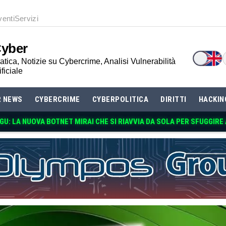
venti
Servizi
Cyber
tica, Notizie su Cybercrime, Analisi Vulnerabilità
ificiale
R NEWS
CYBERCRIME
CYBERPOLITICA
DIRITTI
HACKIN
U: LA NUOVA BOTNET MIRAI CHE SI RIAVVIA DA SOLA PER SFUGGIRE 