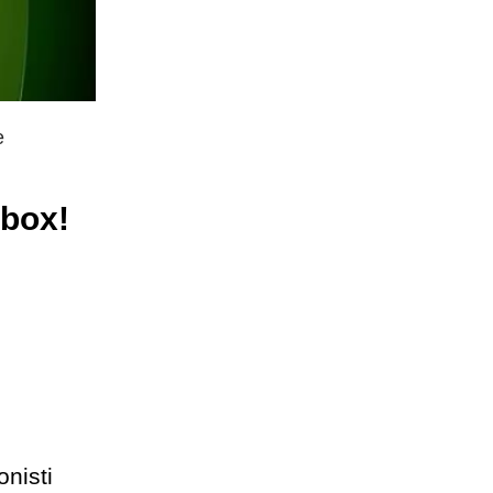
e
dbox!
onisti