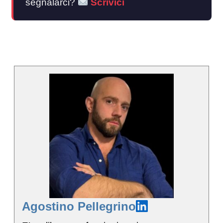
segnalarci?
Scrivici
Agostino Pellegrino