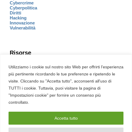
Cybercrime
Cyberpolitica
Diritti
Hacking
Innovazione
Vulnerabilità
Risorse
Eventi
Utilizziamo i cookie sul nostro sito Web per offrirti l'esperienza
Fumetto Cyber
più pertinente ricordando le tue preferenze e ripetendo le
Newsletter
visite. Cliccando su "Accetta tutto", acconsenti all'uso di
Servizi
Pubblicità
TUTTI i cookie. Tuttavia, puoi visitare la pagina di
Redazione
"Impostazioni cookie" per fornire un consenso più
English
Ultime CVE critiche
controllato.
Accetta tutto
2026 – REDHOTCYBER Srl. Tutti i diritti riservati