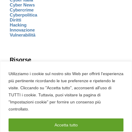
Cyber News
Cybercrime
Cyberpolitica
Diritti
Hacking
Innovazione
Vulnerabilità
Risorse
Eventi
Utilizziamo i cookie sul nostro sito Web per offrirti l'esperienza
Fumetto Cyber
più pertinente ricordando le tue preferenze e ripetendo le
Newsletter
visite. Cliccando su "Accetta tutto", acconsenti all'uso di
Servizi
Pubblicità
TUTTI i cookie. Tuttavia, puoi visitare la pagina di
Redazione
"Impostazioni cookie" per fornire un consenso più
English
Ultime CVE critiche
controllato.
Accetta tutto