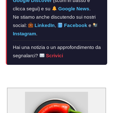
Google Discover
(scorri in basso e
clicca segui) e su
Google News
.
Ne stiamo anche discutendo sui nostri
social:
LinkedIn
,
Facebook
e
Instagram
.
Hai una notizia o un approfondimento da
segnalarci?
Scrivici