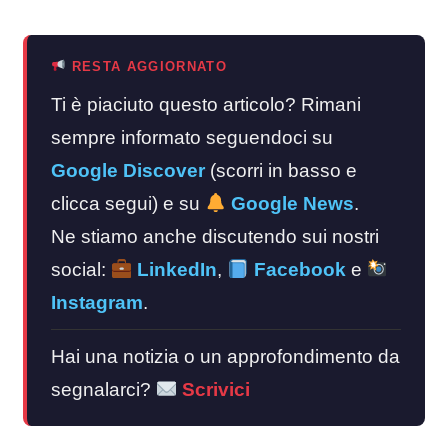
RESTA AGGIORNATO
Ti è piaciuto questo articolo? Rimani
sempre informato seguendoci su
Google Discover
(scorri in basso e
clicca segui) e su
Google News
.
Ne stiamo anche discutendo sui nostri
social:
LinkedIn
,
Facebook
e
Instagram
.
Hai una notizia o un approfondimento da
segnalarci?
Scrivici