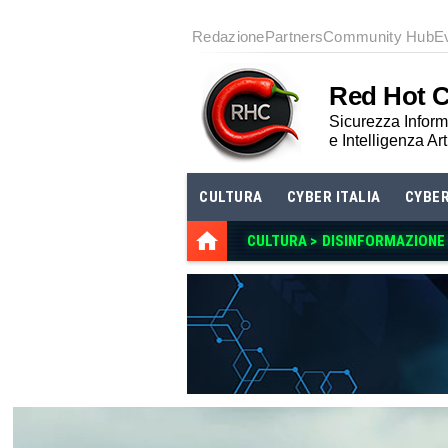
Redazione
Partners
Community Hub
E
Red Hot 
Sicurezza Informa
e Intelligenza Art
CULTURA
CYBER ITALIA
CYBE
CULTURA >
DISINFORMAZIONE E