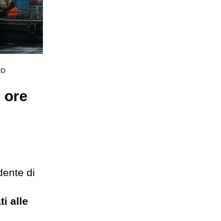
to
 ore
dente di
i alle