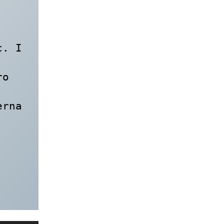
. I 
o 
rna 