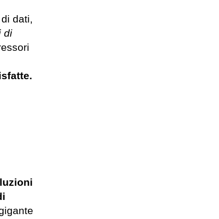
di dati,
 di
ressori
sfatte.
luzioni
di
 gigante