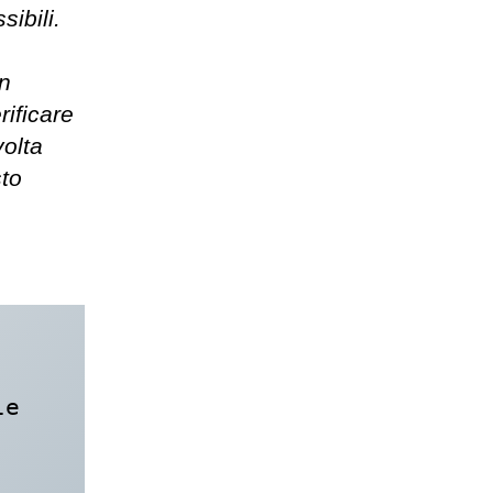
ibili.
on
rificare
volta
sto
e 