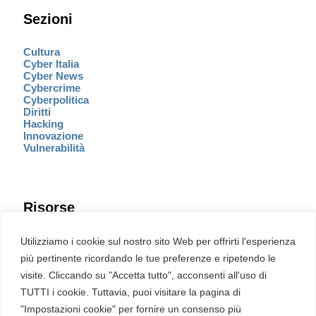
Sezioni
Cultura
Cyber Italia
Cyber News
Cybercrime
Cyberpolitica
Diritti
Hacking
Innovazione
Vulnerabilità
Risorse
Eventi
Utilizziamo i cookie sul nostro sito Web per offrirti l'esperienza
Fumetto Cyber
più pertinente ricordando le tue preferenze e ripetendo le
Newsletter
visite. Cliccando su "Accetta tutto", acconsenti all'uso di
Servizi
Pubblicità
TUTTI i cookie. Tuttavia, puoi visitare la pagina di
Redazione
"Impostazioni cookie" per fornire un consenso più
English