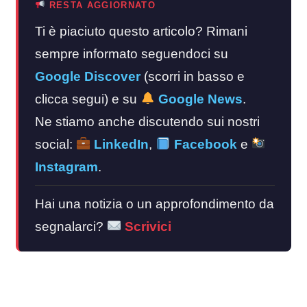
RESTA AGGIORNATO
Ti è piaciuto questo articolo? Rimani
sempre informato seguendoci su
Google Discover
(scorri in basso e
clicca segui) e su
Google News
.
Ne stiamo anche discutendo sui nostri
social:
LinkedIn
,
Facebook
e
Instagram
.
Hai una notizia o un approfondimento da
segnalarci?
Scrivici