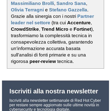
Massimiliano Brolli
,
Sandro Sana
,
Olivia Terragni
e
Stefano Gazzella
.
Grazie alla sinergia con i nostri
Partner
leader nel settore
(tra cui
Accenture
,
CrowdStrike
,
Trend Micro
e
Fortinet
),
trasformiamo la complessità tecnica in
consapevolezza collettiva, garantendo
un'informazione accurata basata
sull'analisi di fonti primarie e su una
rigorosa
peer-review
tecnica.
Iscriviti alla nostra newsletter
Iscriviti alla newsletter settimanale di Red Hot Cyber
per restare sempre aggiornato sulle ultime novità in
cybersecurity e tecnologia digitale.