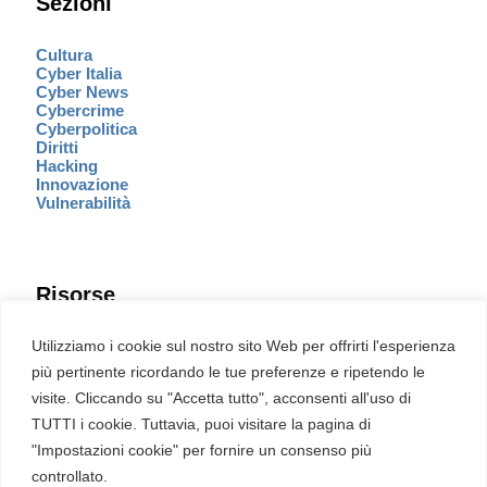
Sezioni
Cultura
Cyber Italia
Cyber News
Cybercrime
Cyberpolitica
Diritti
Hacking
Innovazione
Vulnerabilità
Risorse
Eventi
Utilizziamo i cookie sul nostro sito Web per offrirti l'esperienza
Fumetto Cyber
più pertinente ricordando le tue preferenze e ripetendo le
Newsletter
visite. Cliccando su "Accetta tutto", acconsenti all'uso di
Servizi
Pubblicità
TUTTI i cookie. Tuttavia, puoi visitare la pagina di
Redazione
"Impostazioni cookie" per fornire un consenso più
English
Ultime CVE critiche
controllato.