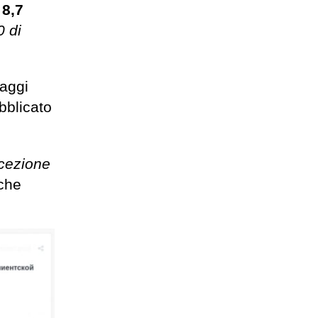
i
8,7
 di
aggi
bblicato
ccezione
che