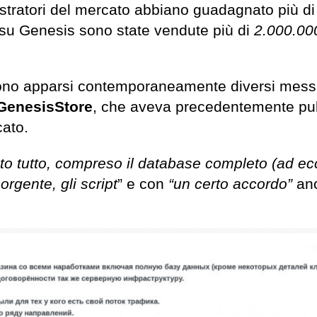
istratori del mercato abbiano guadagnato più d
su Genesis sono state vendute più di
2.000.000
no apparsi contemporaneamente diversi mess
GenesisStore
, che aveva precedentemente pu
cato.
to tutto, compreso il database completo (ad e
sorgente, gli script
” e con
“un certo accordo”
an