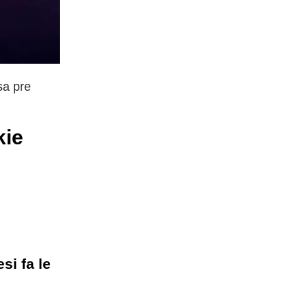
sa pre
kie
si fa le
e