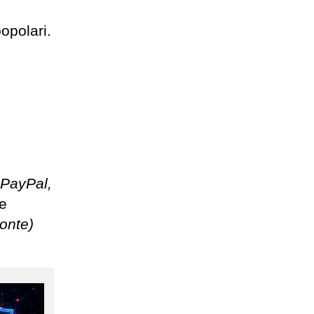
opolari.
 PayPal,
te
ronte)