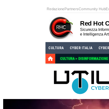
Redazione
Partners
Community Hub
E
Red Hot 
Sicurezza Informa
e Intelligenza Art
CULTURA
CYBER ITALIA
CYBE
CULTURA >
DISINFORMAZIONE E