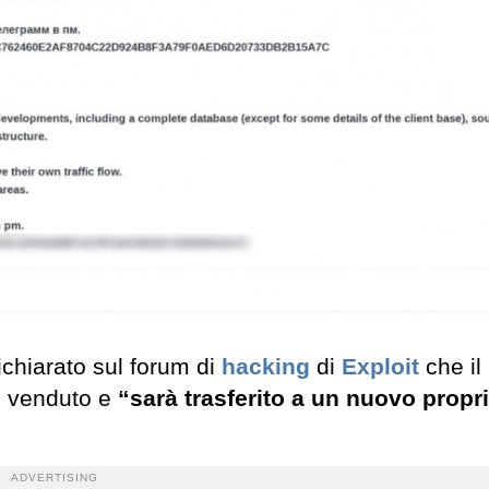
ichiarato sul forum di
hacking
di
Exploit
che il
to venduto e
“sarà trasferito a un nuovo proprie
ADVERTISING