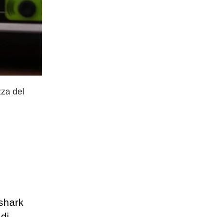
zza del
eshark
di