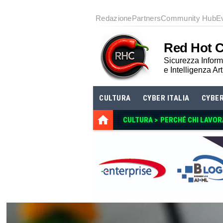
Redazione
Partners
Community Hub
E
Red Hot 
Sicurezza Informa
e Intelligenza Art
CULTURA
CYBER ITALIA
CYBE
CULTURA >
PERCHÉ CHI LAVOR