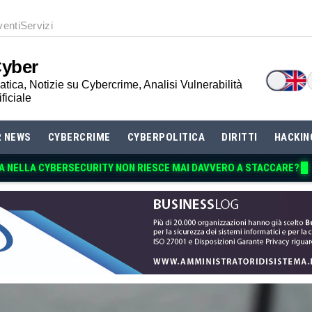
venti
Servizi
Cyber
tica, Notizie su Cybercrime, Analisi Vulnerabilità
ificiale
R NEWS
CYBERCRIME
CYBERPOLITICA
DIRITTI
HACKIN
A NELLA CYBERSECURITY NON RIESCE MAI DAV