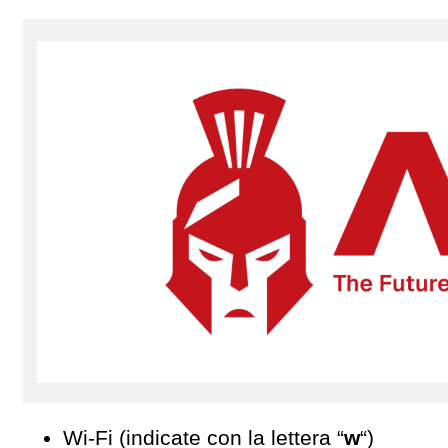
Wi-Fi (indicate con la lettera “
w
“)