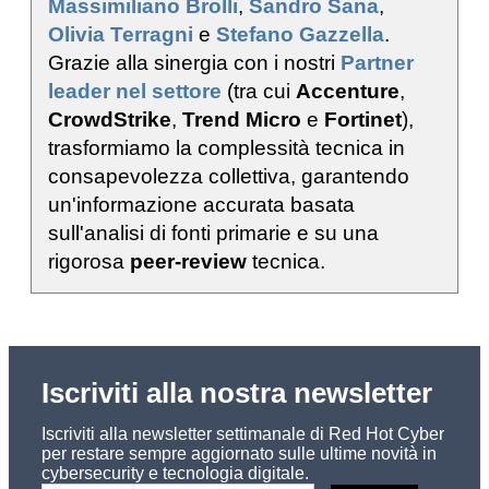
Massimiliano Brolli
,
Sandro Sana
,
Olivia Terragni
e
Stefano Gazzella
.
Grazie alla sinergia con i nostri
Partner
leader nel settore
(tra cui
Accenture
,
CrowdStrike
,
Trend Micro
e
Fortinet
),
trasformiamo la complessità tecnica in
consapevolezza collettiva, garantendo
un'informazione accurata basata
sull'analisi di fonti primarie e su una
rigorosa
peer-review
tecnica.
Iscriviti alla nostra newsletter
Iscriviti alla newsletter settimanale di Red Hot Cyber
per restare sempre aggiornato sulle ultime novità in
cybersecurity e tecnologia digitale.