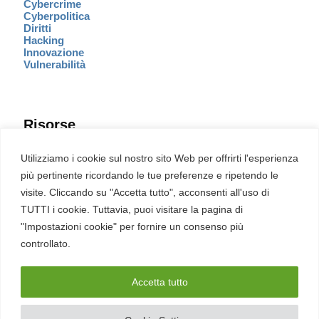
Cybercrime
Cyberpolitica
Diritti
Hacking
Innovazione
Vulnerabilità
Risorse
Eventi
Utilizziamo i cookie sul nostro sito Web per offrirti l'esperienza
Fumetto Cyber
più pertinente ricordando le tue preferenze e ripetendo le
Newsletter
visite. Cliccando su "Accetta tutto", acconsenti all'uso di
Servizi
Pubblicità
TUTTI i cookie. Tuttavia, puoi visitare la pagina di
Redazione
"Impostazioni cookie" per fornire un consenso più
English
Ultime CVE critiche
controllato.
Accetta tutto
2026 – REDHOTCYBER Srl. Tutti i diritti riservati