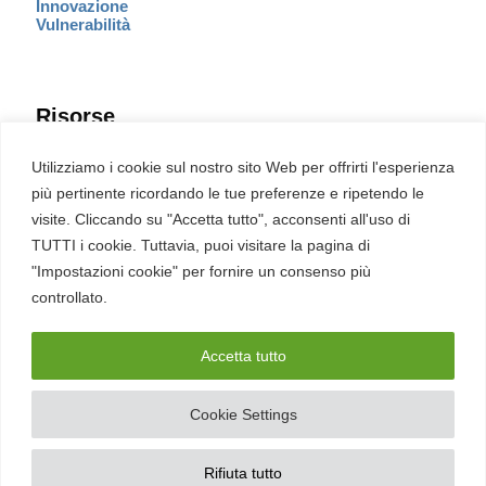
Innovazione
Vulnerabilità
Risorse
Eventi
Utilizziamo i cookie sul nostro sito Web per offrirti l'esperienza
Fumetto Cyber
più pertinente ricordando le tue preferenze e ripetendo le
Newsletter
visite. Cliccando su "Accetta tutto", acconsenti all'uso di
Servizi
Pubblicità
TUTTI i cookie. Tuttavia, puoi visitare la pagina di
Redazione
"Impostazioni cookie" per fornire un consenso più
English
Ultime CVE critiche
controllato.
Accetta tutto
2026 – REDHOTCYBER Srl. Tutti i diritti riservati
Cookie Settings
PIVA
17898011006
–
Contatti
–
Sitemap
–
Privacy Policy
Rifiuta tutto