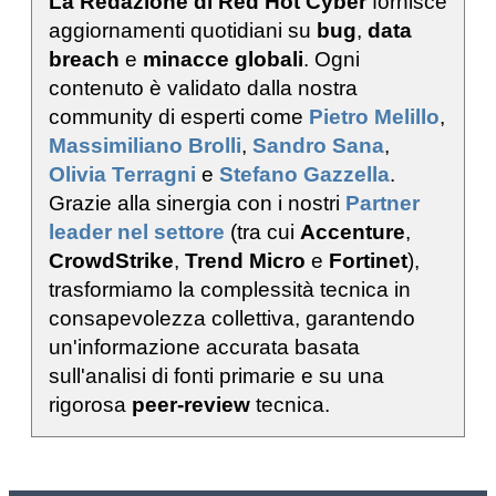
La Redazione di Red Hot Cyber
fornisce
aggiornamenti quotidiani su
bug
,
data
breach
e
minacce globali
. Ogni
contenuto è validato dalla nostra
community di esperti come
Pietro Melillo
,
Massimiliano Brolli
,
Sandro Sana
,
Olivia Terragni
e
Stefano Gazzella
.
Grazie alla sinergia con i nostri
Partner
leader nel settore
(tra cui
Accenture
,
CrowdStrike
,
Trend Micro
e
Fortinet
),
trasformiamo la complessità tecnica in
consapevolezza collettiva, garantendo
un'informazione accurata basata
sull'analisi di fonti primarie e su una
rigorosa
peer-review
tecnica.