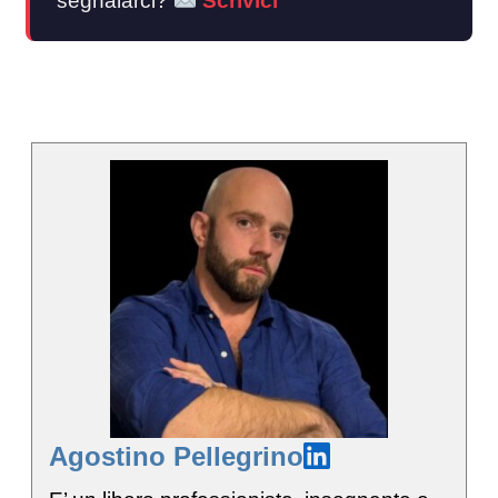
segnalarci?
Scrivici
Agostino Pellegrino