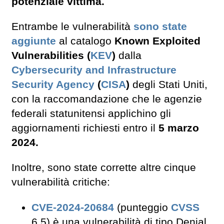
potenziale vittima.
Entrambe le vulnerabilità
sono state
aggiunte
al catalogo
Known Exploited
Vulnerabilities (
KEV
)
dalla
Cybersecurity and Infrastructure
Security Agency
(
CISA
)
degli Stati Uniti,
con la raccomandazione che le agenzie
federali statunitensi applichino gli
aggiornamenti richiesti entro il
5 marzo
2024.
Inoltre, sono state corrette altre cinque
vulnerabilità critiche:
CVE-2024-20684
(punteggio
CVSS
6,5) è una vulnerabilità di tipo Denial