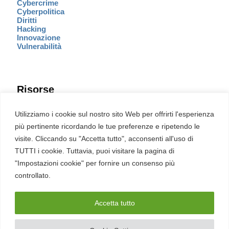
Cybercrime
Cyberpolitica
Diritti
Hacking
Innovazione
Vulnerabilità
Risorse
Eventi
Utilizziamo i cookie sul nostro sito Web per offrirti l'esperienza
Fumetto Cyber
più pertinente ricordando le tue preferenze e ripetendo le
Newsletter
visite. Cliccando su "Accetta tutto", acconsenti all'uso di
Servizi
Pubblicità
TUTTI i cookie. Tuttavia, puoi visitare la pagina di
Redazione
"Impostazioni cookie" per fornire un consenso più
English
Ultime CVE critiche
controllato.
Accetta tutto
2026 – REDHOTCYBER Srl. Tutti i diritti riservati