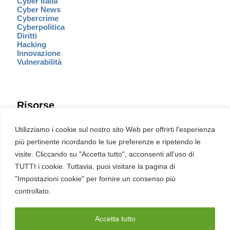
Cyber Italia
Cyber News
Cybercrime
Cyberpolitica
Diritti
Hacking
Innovazione
Vulnerabilità
Risorse
Eventi
Utilizziamo i cookie sul nostro sito Web per offrirti l'esperienza
Fumetto Cyber
più pertinente ricordando le tue preferenze e ripetendo le
Newsletter
visite. Cliccando su "Accetta tutto", acconsenti all'uso di
Servizi
Pubblicità
TUTTI i cookie. Tuttavia, puoi visitare la pagina di
Redazione
"Impostazioni cookie" per fornire un consenso più
English
Ultime CVE critiche
controllato.
Accetta tutto