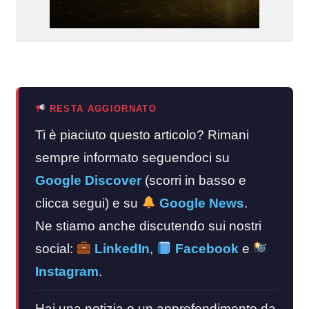
RESTA AGGIORNATO
Ti è piaciuto questo articolo? Rimani
sempre informato seguendoci su
Google Discover
(scorri in basso e
clicca segui) e su
Google News
.
Ne stiamo anche discutendo sui nostri
social:
LinkedIn
,
Facebook
e
Instagram
.
Hai una notizia o un approfondimento da