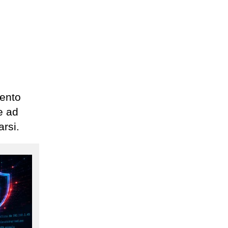
mento
e ad
arsi.