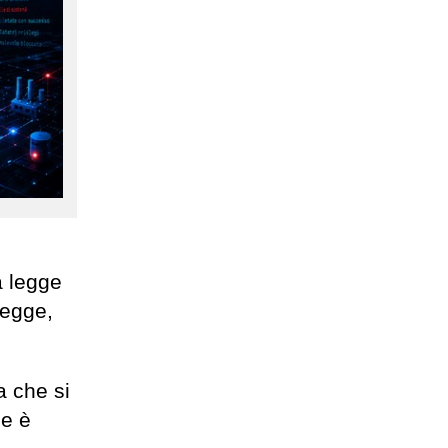
a legge
legge,
a che si
he è