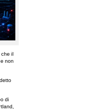
 che il
 e non
 detto
po di
tland,