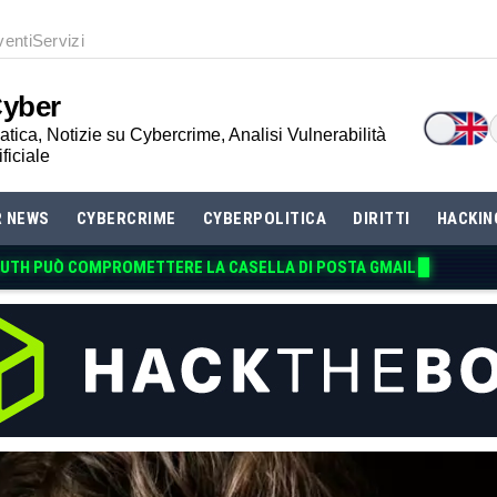
venti
Servizi
Cyber
tica, Notizie su Cybercrime, Analisi Vulnerabilità
ificiale
R NEWS
CYBERCRIME
CYBERPOLITICA
DIRITTI
HACKIN
UTH P