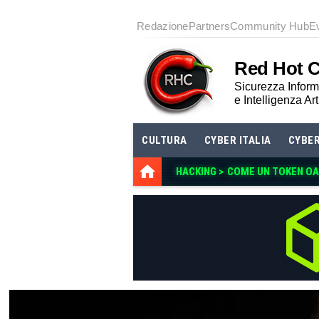
Redazione
Partners
Community Hub
E
Red Hot 
Sicurezza Informa
e Intelligenza Art
CULTURA
CYBER ITALIA
CYBE
HACKING >
COME UN TOKEN OA