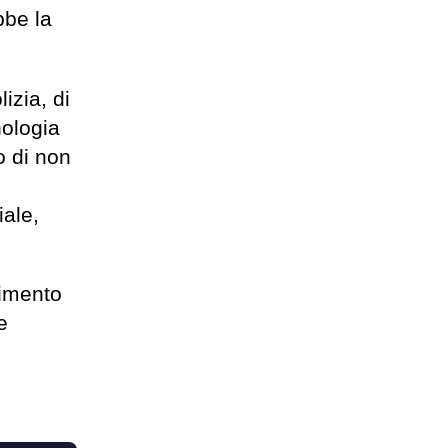
bbe la
izia, di
nologia
o di non
iale,
cimento
e