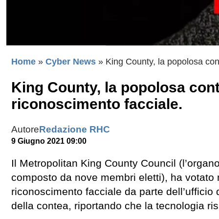
Home
»
Cyber News
»
King County, la popolosa cont
King County, la popolosa cont
riconoscimento facciale.
Autore
Redazione RHC
9 Giugno 2021 09:00
Il Metropolitan King County Council (l’organ
composto da nove membri eletti), ha votato m
riconoscimento facciale da parte dell’ufficio de
della contea, riportando che la tecnologia ri