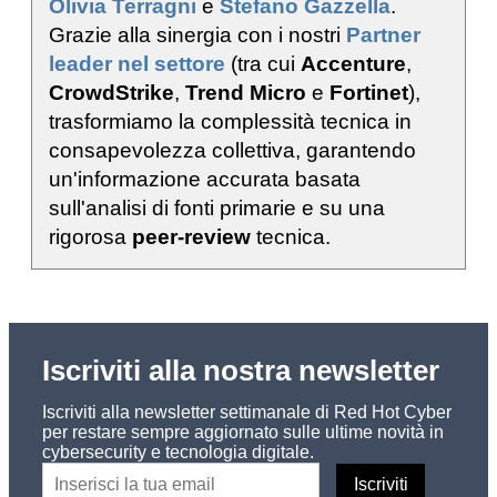
Olivia Terragni
e
Stefano Gazzella
.
Grazie alla sinergia con i nostri
Partner
leader nel settore
(tra cui
Accenture
,
CrowdStrike
,
Trend Micro
e
Fortinet
),
trasformiamo la complessità tecnica in
consapevolezza collettiva, garantendo
un'informazione accurata basata
sull'analisi di fonti primarie e su una
rigorosa
peer-review
tecnica.
Iscriviti alla nostra newsletter
Iscriviti alla newsletter settimanale di Red Hot Cyber
per restare sempre aggiornato sulle ultime novità in
cybersecurity e tecnologia digitale.