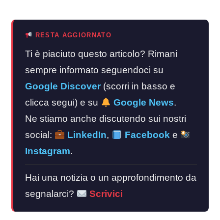
RESTA AGGIORNATO
Ti è piaciuto questo articolo? Rimani
sempre informato seguendoci su
Google Discover
(scorri in basso e
clicca segui) e su
Google News
.
Ne stiamo anche discutendo sui nostri
social:
LinkedIn
,
Facebook
e
Instagram
.
Hai una notizia o un approfondimento da
segnalarci?
Scrivici