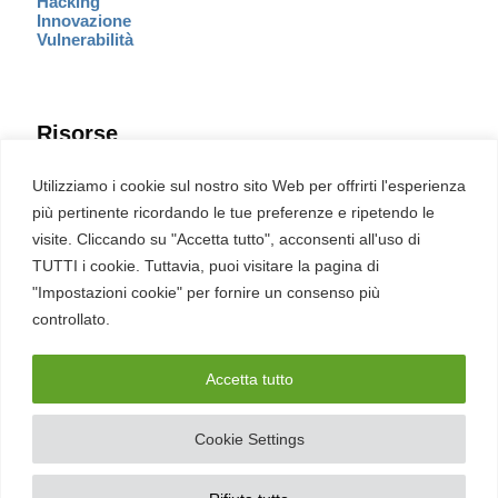
Hacking
Innovazione
Vulnerabilità
Risorse
Eventi
Utilizziamo i cookie sul nostro sito Web per offrirti l'esperienza
Fumetto Cyber
più pertinente ricordando le tue preferenze e ripetendo le
Newsletter
visite. Cliccando su "Accetta tutto", acconsenti all'uso di
Servizi
Pubblicità
TUTTI i cookie. Tuttavia, puoi visitare la pagina di
Redazione
"Impostazioni cookie" per fornire un consenso più
English
Ultime CVE critiche
controllato.
Accetta tutto
2026 – REDHOTCYBER Srl. Tutti i diritti riservati
Cookie Settings
PIVA
17898011006
–
Contatti
–
Sitemap
–
Privacy Policy