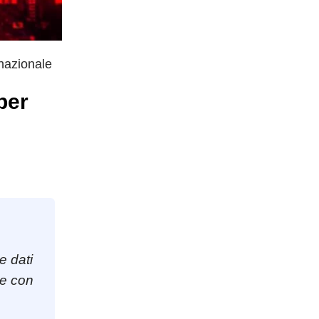
 nazionale
per
e dati
le con