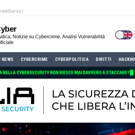
venti
Servizi
Cyber
tica, Notizie su Cybercrime, Analisi Vulnerabilità
ificiale
R NEWS
CYBERCRIME
CYBERPOLITICA
DIRITTI
HACKIN
A NELLA CYBERSECURITY NON