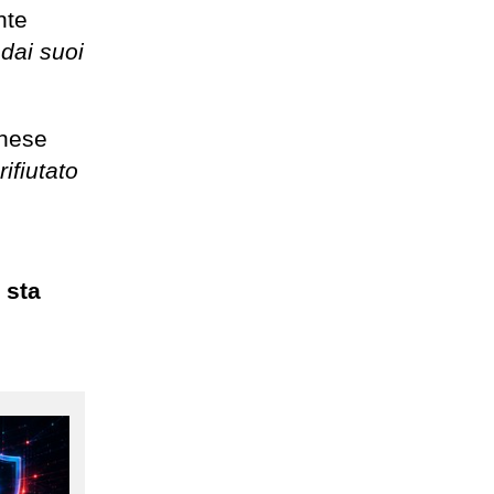
nte
dai suoi
inese
rifiutato
 sta