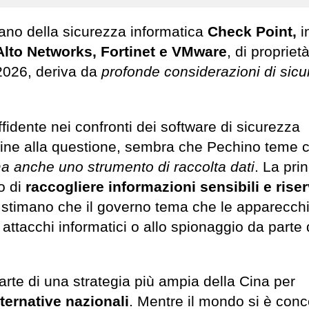
liano della sicurezza informatica
Check Point,
i
Alto Networks, Fortinet e VMware
, di proprietà
 2026, deriva da
profonde considerazioni di sic
idente nei confronti dei software di sicurezza
icine alla questione, sembra che Pechino teme 
a anche uno strumento di raccolta dati
. La pri
o di
raccogliere informazioni sensibili e rise
esi stimano che il governo tema che le apparecch
 attacchi informatici o allo spionaggio da parte 
rte di una strategia più ampia della Cina per
ternative nazionali
. Mentre il mondo si è conc