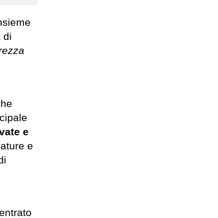
nsieme
 di
urezza
che
ncipale
rvate e
iature e
di
entrato