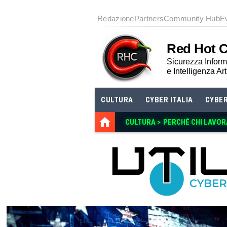
Redazione
Partners
Community Hub
E
Red Hot 
Sicurezza Informa
e Intelligenza Art
CULTURA
CYBER ITALIA
CYBE
CULTURA >
PERCHÉ CHI LAVOR