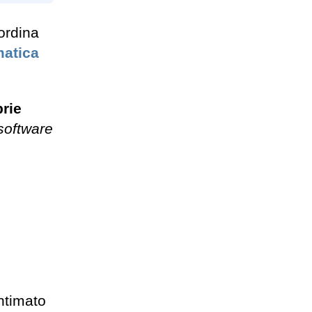
ordina
matica
prie
 software
ntimato