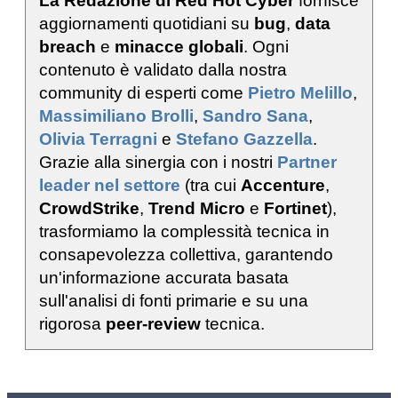
La Redazione di Red Hot Cyber
fornisce
aggiornamenti quotidiani su
bug
,
data
breach
e
minacce globali
. Ogni
contenuto è validato dalla nostra
community di esperti come
Pietro Melillo
,
Massimiliano Brolli
,
Sandro Sana
,
Olivia Terragni
e
Stefano Gazzella
.
Grazie alla sinergia con i nostri
Partner
leader nel settore
(tra cui
Accenture
,
CrowdStrike
,
Trend Micro
e
Fortinet
),
trasformiamo la complessità tecnica in
consapevolezza collettiva, garantendo
un'informazione accurata basata
sull'analisi di fonti primarie e su una
rigorosa
peer-review
tecnica.