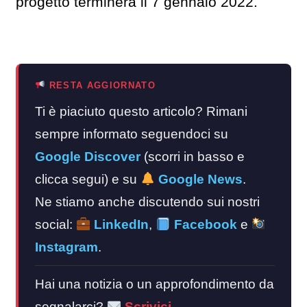
progetto terminerà il 7 gennaio 2022.
RESTA AGGIORNATO
Ti è piaciuto questo articolo? Rimani
sempre informato seguendoci su
Google Discover
(scorri in basso e
clicca segui) e su
Google News
.
Ne stiamo anche discutendo sui nostri
social:
LinkedIn
,
Facebook
e
Instagram
.
Hai una notizia o un approfondimento da
segnalarci?
Scrivici