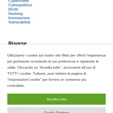
Cybercrime
Cyberpolitica
Diritti
Hacking
Innovazione
Vulnerabilità
Risorse
Eventi
Utilizziamo i cookie sul nostro sito Web per offrirti l'esperienza
Fumetto Cyber
più pertinente ricordando le tue preferenze e ripetendo le
Newsletter
visite. Cliccando su "Accetta tutto", acconsenti all'uso di
Servizi
Pubblicità
TUTTI i cookie. Tuttavia, puoi visitare la pagina di
Redazione
"Impostazioni cookie" per fornire un consenso più
English
Ultime CVE critiche
controllato.
Accetta tutto
2026 – REDHOTCYBER Srl. Tutti i diritti riservati
Cookie Settings