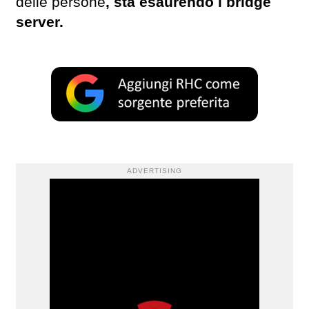
delle persone
, sta esaurendo i bridge
server.
ADVERTISING