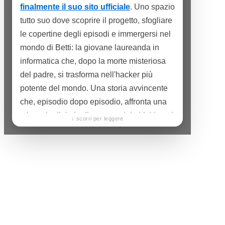
finalmente il suo sito ufficiale
. Uno spazio
tutto suo dove scoprire il progetto, sfogliare
le copertine degli episodi e immergersi nel
mondo di Betti: la giovane laureanda in
informatica che, dopo la morte misteriosa
del padre, si trasforma nell'hacker più
potente del mondo. Una storia avvincente
che, episodio dopo episodio, affronta una
minaccia digitale diversa —
dal phishing al
↓ scorri per leggere
ransomware, fino al cyberbullismo
— e
insegna a riconoscerla e a difendersi,
senza che sembri mai una lezione.
Sul sito trovate tutto ciò che rende Betti un
progetto diverso dal solito: la sua filosofia,
le anteprime delle tavole e il racconto di
come nasce ogni volume. Perché dietro