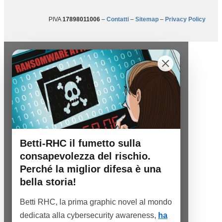
PIVA
17898011006
–
Contatti
–
Sitemap
–
Privacy Policy
Betti-RHC il fumetto sulla
consapevolezza del rischio.
Perché la miglior difesa è una
bella storia!
Betti RHC, la prima graphic novel al mondo
dedicata alla cybersecurity awareness,
ha