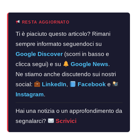
RESTA AGGIORNATO
Ti è piaciuto questo articolo? Rimani
sempre informato seguendoci su
Google Discover
(scorri in basso e
clicca segui) e su
Google News
.
Ne stiamo anche discutendo sui nostri
social:
LinkedIn
,
Facebook
e
Instagram
.
Hai una notizia o un approfondimento da
segnalarci?
Scrivici