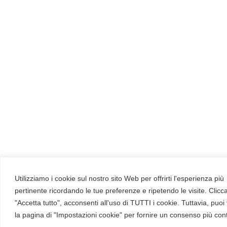
Betti RHC c'è solo lavoro umano: ogni
tavola è disegnata interamente a mano
dagli artisti del Gruppo Arte di Red Hot
Cyber, senza alcun uso di intelligenza
artificiale. E a garantire che ogni storia sia
realistica e tecnicamente corretta c'è la
supervisione degli hacker etici del gruppo
HackerHood, che mantengono il racconto
fedele al mondo reale della sicurezza
informatica.
C'è spazio anche per le aziende, che
possono usare Betti come strumento di
awareness diverso dai soliti corsi:
Utilizziamo i cookie sul nostro sito Web per offrirti l'esperienza più
acquistare i volumi, personalizzarli con il
pertinente ricordando le tue preferenze e ripetendo le visite. Clic
proprio brand o sponsorizzare nuovi
"Accetta tutto", acconsenti all'uso di TUTTI i cookie. Tuttavia, puoi 
la pagina di "Impostazioni cookie" per fornire un consenso più cont
episodi. E come primo regalo, l'episodio