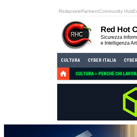
Redazione
Partners
Community Hub
E
Red Hot 
Sicurezza Informa
e Intelligenza Art
CULTURA
CYBER ITALIA
CYBE
CULTURA >
PERCHÉ CHI LAVOR