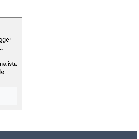
ogger
sa
nalista
del