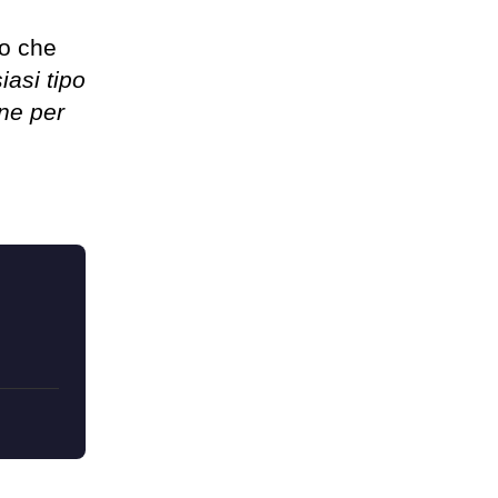
to che
iasi tipo
one per