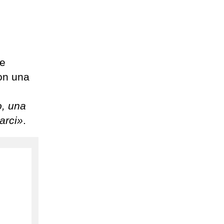
ne
con una
o, una
arci»
.