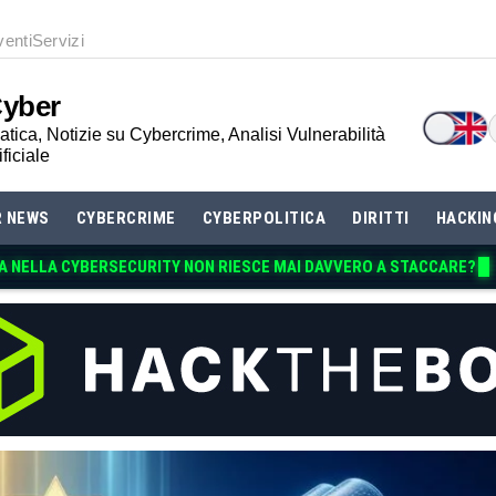
venti
Servizi
Cyber
tica, Notizie su Cybercrime, Analisi Vulnerabilità
ificiale
R NEWS
CYBERCRIME
CYBERPOLITICA
DIRITTI
HACKIN
A NELLA CYBERSECURITY NON RIESCE MAI DAVVE