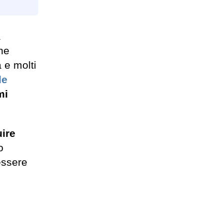
a
one
 e molti
le
mi
uire
o
essere