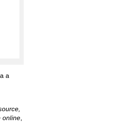
ia a
source,
e online
,