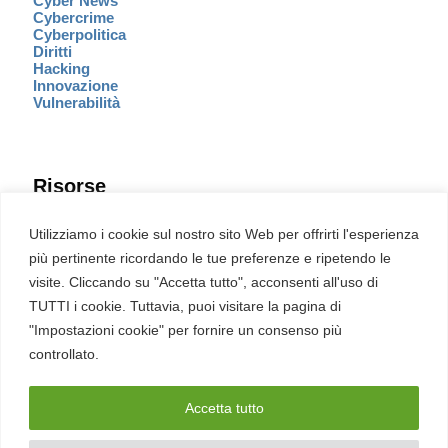
Cyber News
Cybercrime
Cyberpolitica
Diritti
Hacking
Innovazione
Vulnerabilità
Risorse
Eventi
Utilizziamo i cookie sul nostro sito Web per offrirti l'esperienza
Fumetto Cyber
più pertinente ricordando le tue preferenze e ripetendo le
Newsletter
visite. Cliccando su "Accetta tutto", acconsenti all'uso di
Servizi
Pubblicità
TUTTI i cookie. Tuttavia, puoi visitare la pagina di
Redazione
"Impostazioni cookie" per fornire un consenso più
English
Ultime CVE critiche
controllato.
Accetta tutto
2026 – REDHOTCYBER Srl. Tutti i diritti riservati