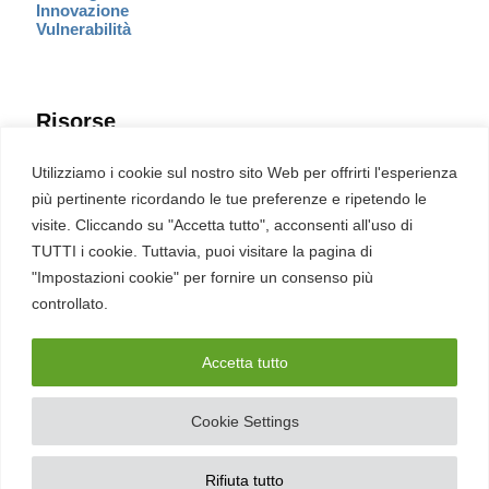
Innovazione
Vulnerabilità
Risorse
Eventi
Utilizziamo i cookie sul nostro sito Web per offrirti l'esperienza
Fumetto Cyber
più pertinente ricordando le tue preferenze e ripetendo le
Newsletter
visite. Cliccando su "Accetta tutto", acconsenti all'uso di
Servizi
Pubblicità
TUTTI i cookie. Tuttavia, puoi visitare la pagina di
Redazione
"Impostazioni cookie" per fornire un consenso più
English
Ultime CVE critiche
controllato.
Accetta tutto
2026 – REDHOTCYBER Srl. Tutti i diritti riservati
Cookie Settings
PIVA
17898011006
–
Contatti
–
Sitemap
–
Privacy Policy
Rifiuta tutto