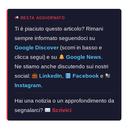
RESTA AGGIORNATO
Ti è piaciuto questo articolo? Rimani
sempre informato seguendoci su
Google Discover
(scorri in basso e
clicca segui) e su
Google News
.
Ne stiamo anche discutendo sui nostri
social:
LinkedIn
,
Facebook
e
Instagram
.
Hai una notizia o un approfondimento da
segnalarci?
Scrivici