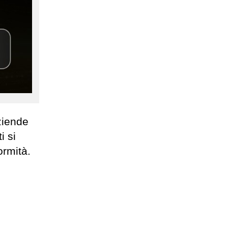
ziende
i si
ormità.