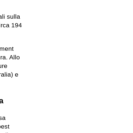
li sulla
circa 194
sment
ra. Allo
ure
alia) e
a
esa
best