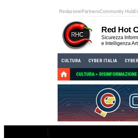
Redazione
Partners
Community Hub
E
Red Hot 
Sicurezza Informa
e Intelligenza Art
CULTURA
CYBER ITALIA
CYBE
CULTURA >
DISINFORMAZIONE E