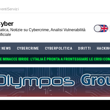
venti
Servizi
Cyber
tica, Notizie su Cybercrime, Analisi Vulnerabilità
ificiale
R NEWS
CYBERCRIME
CYBERPOLITICA
DIRITTI
HACKIN
 MINACCE IBRIDE: L’ITALIA È PRONTA A FRONTEGGIARE LE CRISI CO