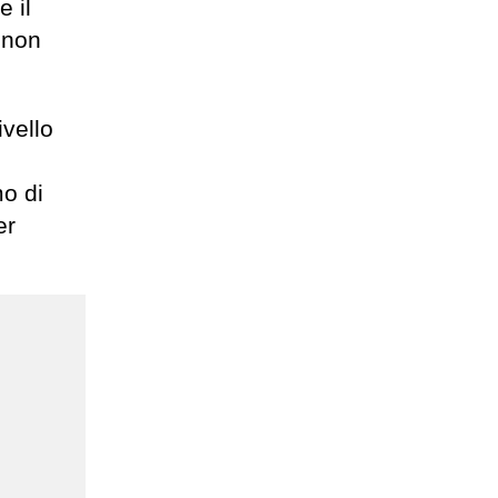
e il
 non
vello
mo di
er