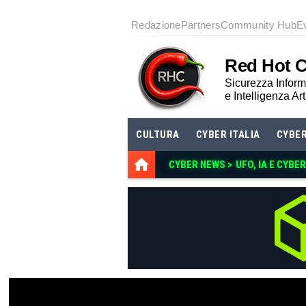
Redazione
Partners
Community Hub
E
Red Hot 
Sicurezza Informa
e Intelligenza Art
CULTURA
CYBER ITALIA
CYBE
CYBER NEWS >
CD ../ADS