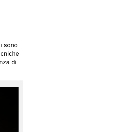
si sono
ecniche
nza di