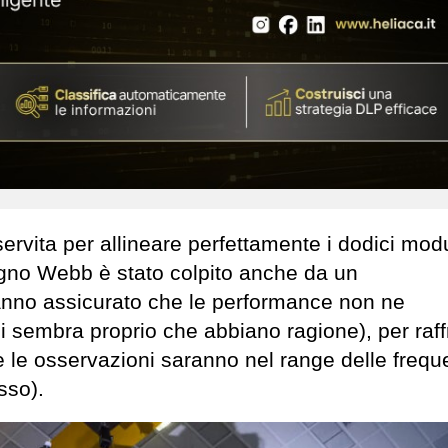
ervita per allineare perfettamente i dodici modu
ugno Webb è stato colpito anche da un
anno assicurato che le performance non ne
 sembra proprio che abbiano ragione), per raf
he le osservazioni saranno nel range delle freq
sso).