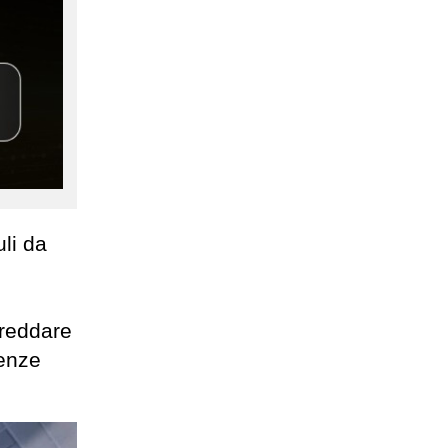
li da
freddare
uenze