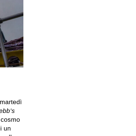
 martedì
ebb’s
i cosmo
i un