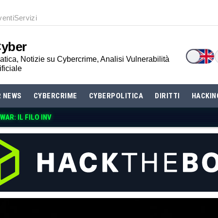
venti
Servizi
Cyber
tica, Notizie su Cybercrime, Analisi Vulnerabilità
ificiale
R NEWS
CYBERCRIME
CYBERPOLITICA
DIRITTI
HACKIN