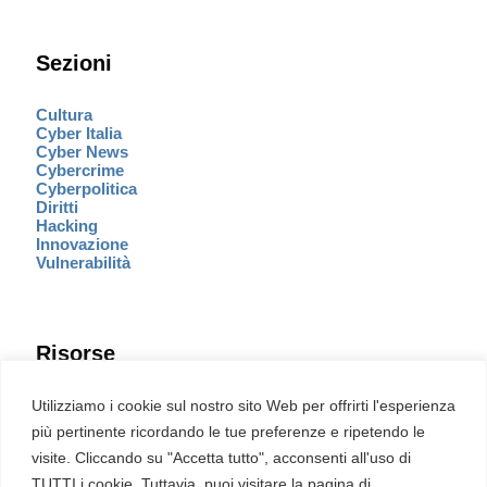
Sezioni
Cultura
Cyber Italia
Cyber News
Cybercrime
Cyberpolitica
Diritti
Hacking
Innovazione
Vulnerabilità
Risorse
Eventi
Utilizziamo i cookie sul nostro sito Web per offrirti l'esperienza
Fumetto Cyber
più pertinente ricordando le tue preferenze e ripetendo le
Newsletter
visite. Cliccando su "Accetta tutto", acconsenti all'uso di
Servizi
Pubblicità
TUTTI i cookie. Tuttavia, puoi visitare la pagina di