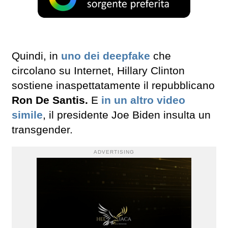
Quindi, in
uno dei deepfake
che
circolano su Internet, Hillary Clinton
sostiene inaspettatamente il repubblicano
Ron De Santis.
E
in un altro video
simile
, il presidente Joe Biden insulta un
transgender.
ADVERTISING