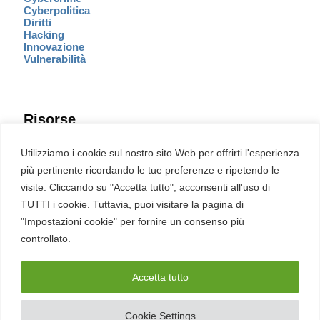
Cyberpolitica
Diritti
Hacking
Innovazione
Vulnerabilità
Risorse
Eventi
Utilizziamo i cookie sul nostro sito Web per offrirti l'esperienza
Fumetto Cyber
più pertinente ricordando le tue preferenze e ripetendo le
Newsletter
visite. Cliccando su "Accetta tutto", acconsenti all'uso di
Servizi
Pubblicità
TUTTI i cookie. Tuttavia, puoi visitare la pagina di
Redazione
"Impostazioni cookie" per fornire un consenso più
English
Ultime CVE critiche
controllato.
Accetta tutto
2026 – REDHOTCYBER Srl. Tutti i diritti riservati
Cookie Settings