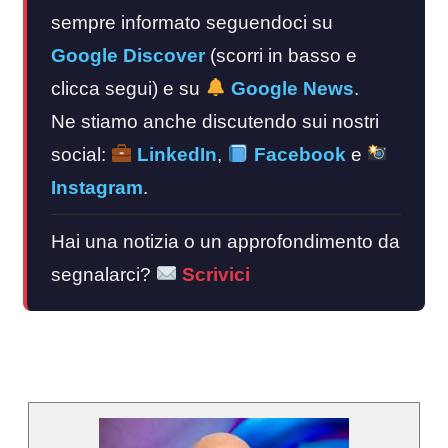
sempre informato seguendoci su
Google Discover
(scorri in basso e
clicca segui) e su
Google News
.
Ne stiamo anche discutendo sui nostri
social:
LinkedIn
,
Facebook
e
Instagram
.
Hai una notizia o un approfondimento da
segnalarci?
Scrivici