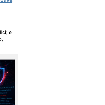
otive
,
ici; e
o,