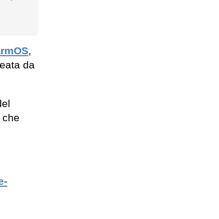
armOS
,
reata da
del
i che
e-