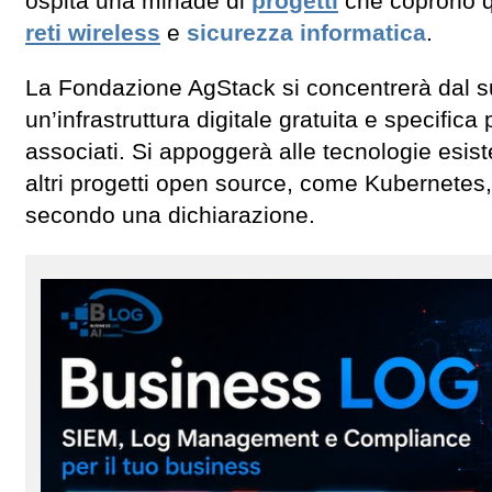
ospita una miriade di
progetti
che coprono qu
reti wireless
e
sicurezza informatica
.
La Fondazione AgStack si concentrerà dal su
un’infrastruttura digitale gratuita e specifica 
associati. Si appoggerà alle tecnologie esiste
altri progetti open source, come Kubernetes
secondo una dichiarazione.