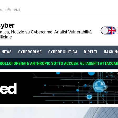
venti
Servizi
Cyber
tica, Notizie su Cybercrime, Analisi Vulnerabilità
ificiale
R NEWS
CYBERCRIME
CYBERPOLITICA
DIRITTI
HACKIN
TROLLO! OPENAI E ANTHROPIC SOTTO ACCUSA: GLI AGENTI ATTACCA