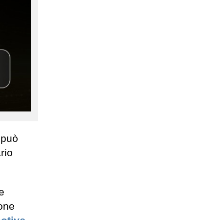
 può
rio
e
ione