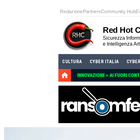
Redazione
Partners
Community Hub
E
Red Hot 
Sicurezza Informa
e Intelligenza Art
CULTURA
CYBER ITALIA
CYBE
INNOVAZIONE >
AI FUORI CON