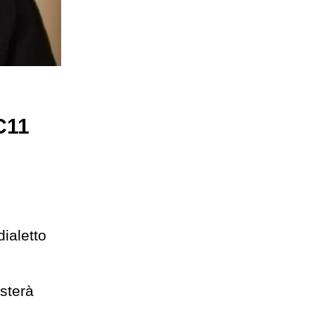
C11
dialetto
sterà