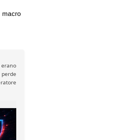
e macro
i erano
e perde
eratore