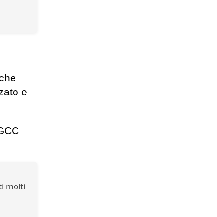
 che
zato e
 GCC
i molti