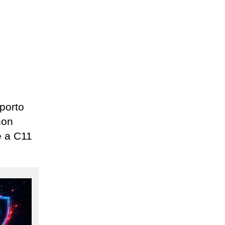
porto
non
e a C11