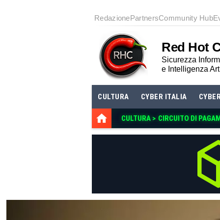
Redazione
Partners
Community Hub
E
Red Hot 
Sicurezza Informa
e Intelligenza Art
CULTURA
CYBER ITALIA
CYBE
CULTURA >
CIRCUITO DI PAGA