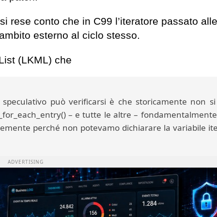
i rese conto che in C99 l’iteratore passato all
 ambito esterno al ciclo stesso.
 List (LKML) che
n speculativo può verificarsi è che storicamente non s
list_for_each_entry() – e tutte le altre – fondamentalment
icemente perché non potevamo dichiarare la variabile it
ADVERTISING