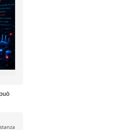
 può
astanza