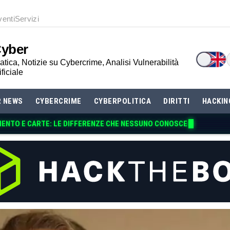
venti
Servizi
Cyber
tica, Notizie su Cybercrime, Analisi Vulnerabilità
ificiale
R NEWS
CYBERCRIME
CYBERPOLITICA
DIRITTI
HACKIN
MENTO E CA