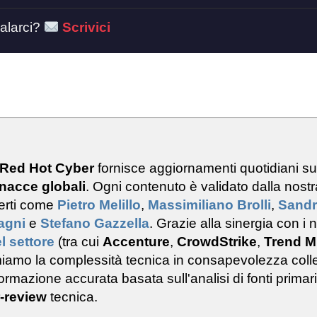
alarci?
Scrivici
 Red Hot Cyber
fornisce aggiornamenti quotidiani s
nacce globali
. Ogni contenuto è validato dalla nostr
erti come
Pietro Melillo
,
Massimiliano Brolli
,
Sand
ragni
e
Stefano Gazzella
. Grazie alla sinergia con i n
l settore
(tra cui
Accenture
,
CrowdStrike
,
Trend M
rmiamo la complessità tecnica in consapevolezza colle
rmazione accurata basata sull'analisi di fonti primar
-review
tecnica.