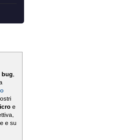
u
bug
,
a
ro
ostri
icro
e
ttiva,
ie e su