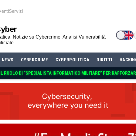
venti
Servizi
Cyber
tica, Notizie su Cybercrime, Analisi Vulnerabilità
ificiale
R NEWS
CYBERCRIME
CYBERPOLITICA
DIRITTI
HACKIN
 IL RUOLO DI “SPECIALISTA INFORMATICO MILITARE” PER RAFFORZA