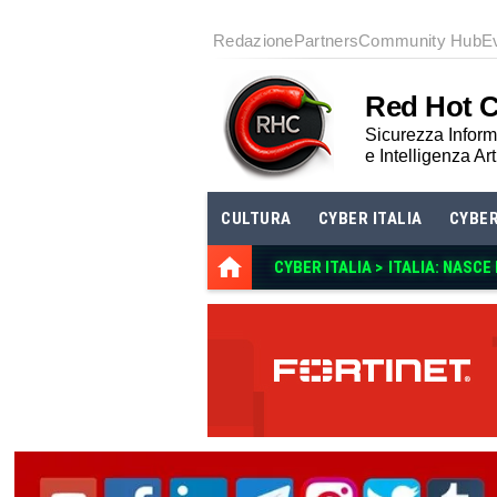
Redazione
Partners
Community Hub
E
Red Hot 
Sicurezza Informa
e Intelligenza Art
CULTURA
CYBER ITALIA
CYBE
CYBER ITALIA >
ITALIA: NASCE