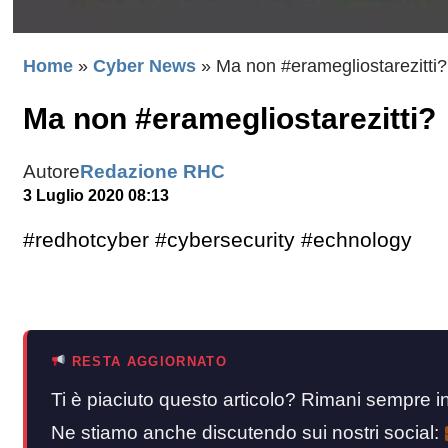
Home
»
Cyber News
»
Ma non #eramegliostarezitti?
Ma non #eramegliostarezitti?
Autore
Redazione RHC
3 Luglio 2020 08:13
#redhotcyber #cybersecurity #echnology
RESTA AGGIORNATO
Ti è piaciuto questo articolo? Rimani sempre
Ne stiamo anche discutendo sui nostri social: