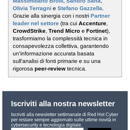
Massimiliano Brolli
,
Sandro Sana
,
Olivia Terragni
e
Stefano Gazzella
.
Grazie alla sinergia con i nostri
Partner
leader nel settore
(tra cui
Accenture
,
CrowdStrike
,
Trend Micro
e
Fortinet
),
trasformiamo la complessità tecnica in
consapevolezza collettiva, garantendo
un'informazione accurata basata
sull'analisi di fonti primarie e su una
rigorosa
peer-review
tecnica.
Iscriviti alla nostra newsletter
Iscriviti alla newsletter settimanale di Red Hot Cyber
per restare sempre aggiornato sulle ultime novità in
cybersecurity e tecnologia digitale.