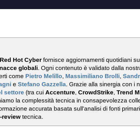
 Red Hot Cyber
fornisce aggiornamenti quotidiani s
nacce globali
. Ogni contenuto è validato dalla nostr
erti come
Pietro Melillo
,
Massimiliano Brolli
,
Sand
ragni
e
Stefano Gazzella
. Grazie alla sinergia con i n
l settore
(tra cui
Accenture
,
CrowdStrike
,
Trend M
rmiamo la complessità tecnica in consapevolezza colle
rmazione accurata basata sull'analisi di fonti primar
-review
tecnica.