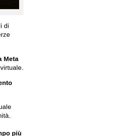
i di
erze
a Meta
virtuale.
ento
uale
ità.
empo più