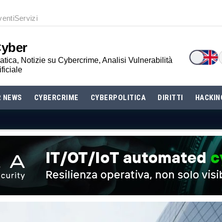
venti
Servizi
Cyber
tica, Notizie su Cybercrime, Analisi Vulnerabilità
ificiale
R NEWS
CYBERCRIME
CYBERPOLITICA
DIRITTI
HACKIN
 LR