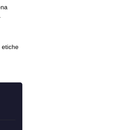
ona
a
 etiche