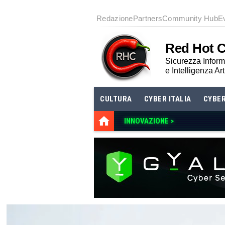
Redazione
Partners
Community Hub
E
Red Hot 
Sicurezza Informa
e Intelligenza Art
CULTURA
CYBER ITALIA
CYBE
INNOVAZIONE >
IL NIST RITIRA