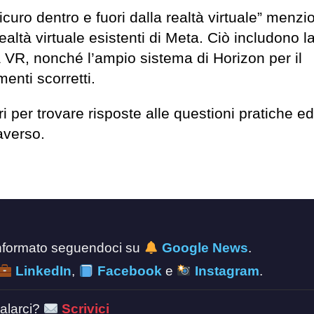
icuro dentro e fuori dalla realtà virtuale” menzi
altà virtuale esistenti di Meta. Ciò includono l
lla VR, nonché l’ampio sistema di Horizon per il
enti scorretti.
 per trovare risposte alle questioni pratiche ed
averso.
 informato seguendoci su
Google News
.
LinkedIn
,
Facebook
e
Instagram
.
alarci?
Scrivici