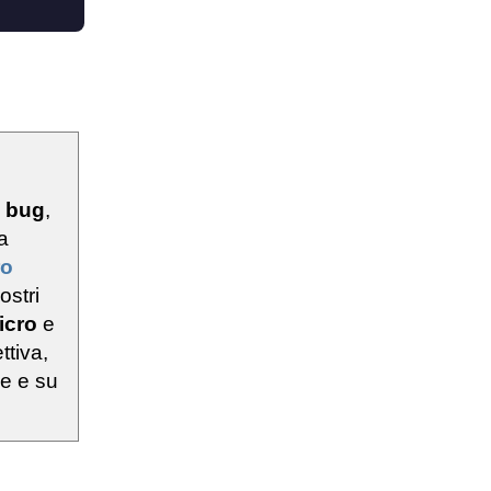
u
bug
,
a
ro
ostri
icro
e
ttiva,
ie e su