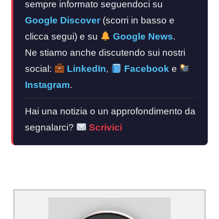
sempre informato seguendoci su
Google Discover
(scorri in basso e
clicca segui) e su
Google News
.
Ne stiamo anche discutendo sui nostri
social:
LinkedIn
,
Facebook
e
Instagram
.
Hai una notizia o un approfondimento da
segnalarci?
Scrivici