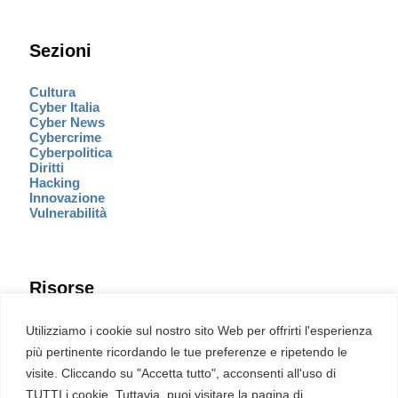
Sezioni
Cultura
Cyber Italia
Cyber News
Cybercrime
Cyberpolitica
Diritti
Hacking
Innovazione
Vulnerabilità
Risorse
Eventi
Utilizziamo i cookie sul nostro sito Web per offrirti l'esperienza
Fumetto Cyber
più pertinente ricordando le tue preferenze e ripetendo le
Newsletter
visite. Cliccando su "Accetta tutto", acconsenti all'uso di
Servizi
Pubblicità
TUTTI i cookie. Tuttavia, puoi visitare la pagina di