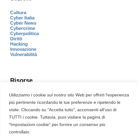
Cultura
Cyber Italia
Cyber News
Cybercrime
Cyberpolitica
Diritti
Hacking
Innovazione
Vulnerabilità
Risorse
Eventi
Utilizziamo i cookie sul nostro sito Web per offrirti l'esperienza
Fumetto Cyber
più pertinente ricordando le tue preferenze e ripetendo le
Newsletter
visite. Cliccando su "Accetta tutto", acconsenti all'uso di
Servizi
Pubblicità
TUTTI i cookie. Tuttavia, puoi visitare la pagina di
Redazione
"Impostazioni cookie" per fornire un consenso più
English
Ultime CVE critiche
controllato.