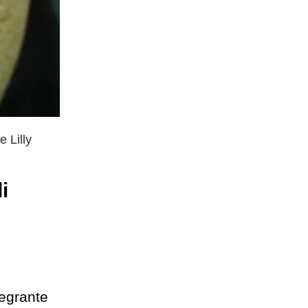
e Lilly
i
tegrante