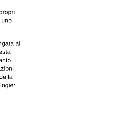
propri
d uno
ngata ai
esta
tanto
azioni
della
logie: