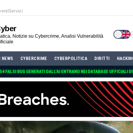
venti
Servizi
Cyber
tica, Notizie su Cybercrime, Analisi Vulnerabilità
ificiale
R NEWS
CYBERCRIME
CYBERPOLITICA
DIRITTI
HACKIN
 54 FALSI BUG GENERATI DALL’AI ENTRANO NEI DATABASE UFFICIALI D