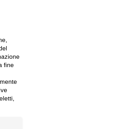
he,
del
mazione
a fine
amente
ive
letti,