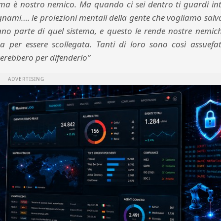
tema è nostro nemico. Ma quando ci sei dentro ti guardi in
legnami…. le proiezioni mentali della gente che vogliamo salv
no parte di quel sistema, e questo le rende nostre nemich
per essere scollegata. Tanti di loro sono così assuefatt
erebbero per difenderlo”
ADVERTISING