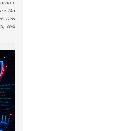
torno e
are. Ma
e. Devi
i, così