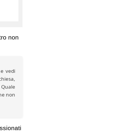
ltro non
e vedi
chiesa,
: Quale
che non
assionati