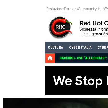
Redazione
Partners
Community Hub
E
Red Hot 
Sicurezza Informa
e Intelligenza Art
CULTURA
CYBER ITALIA
CYBE
HACKING >
CVE “ALLUCINATE”: