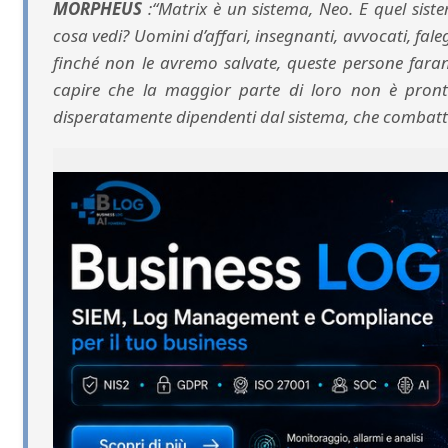
MORPHEUS
:“Matrix è un sistema, Neo. E quel sis
cosa vedi? Uomini d’affari, insegnanti, avvocati, fa
finché non le avremo salvate, queste persone faran
capire che la maggior parte di loro non è pronta 
disperatamente dipendenti dal sistema, che combatt