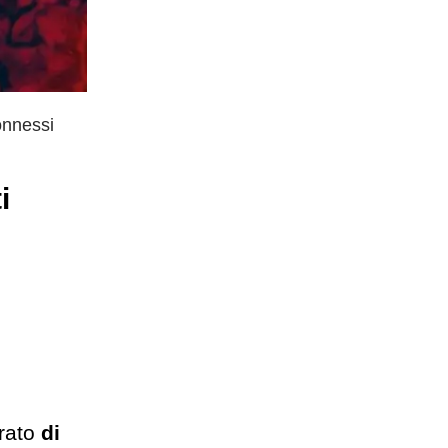
connessi
i
arato
di