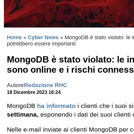
Home
»
Cyber News
»
MongoDB è stato violato: le in
potrebbero essere importanti
MongoDB è stato violato: le in
sono online e i rischi connes
Autore
Redazione RHC
18 Dicembre 2023 16:24
MongoDB
ha informato
i clienti che i suoi 
settimana,
esponendo i dati dei suoi clienti
Nelle e-mail inviate ai clienti MongoDB per 