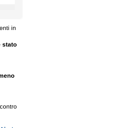
enti in
 stato
,
almeno
 contro