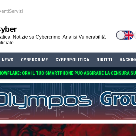
venti
Servizi
Cyber
tica, Notizie su Cybercrime, Analisi Vulnerabilità
ificiale
R NEWS
CYBERCRIME
CYBERPOLITICA
DIRITTI
HACKIN
NOWFLAKE: ORA IL TUO SMARTPHONE PUÒ AGGIRARE LA