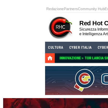
Redazione
Partners
Community Hub
E
Red Hot 
Sicurezza Informa
e Intelligenza Art
CULTURA
CYBER ITALIA
CYBE
INNOVAZIONE >
TOR LANCIA S