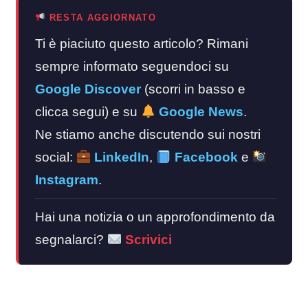
RESTA AGGIORNATO
Ti è piaciuto questo articolo? Rimani
sempre informato seguendoci su
Google Discover
(scorri in basso e
clicca segui) e su
Google News
.
Ne stiamo anche discutendo sui nostri
social:
LinkedIn
,
Facebook
e
Instagram
.
Hai una notizia o un approfondimento da
segnalarci?
Scrivici