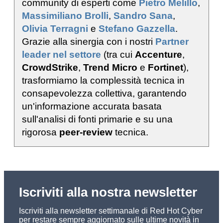
community di esperti come
Pietro Melillo
,
Massimiliano Brolli
,
Sandro Sana
,
Olivia Terragni
e
Stefano Gazzella
.
Grazie alla sinergia con i nostri
Partner
leader nel settore
(tra cui
Accenture
,
CrowdStrike
,
Trend Micro
e
Fortinet
),
trasformiamo la complessità tecnica in
consapevolezza collettiva, garantendo
un'informazione accurata basata
sull'analisi di fonti primarie e su una
rigorosa
peer-review
tecnica.
Iscriviti alla nostra newsletter
Iscriviti alla newsletter settimanale di Red Hot Cyber
per restare sempre aggiornato sulle ultime novità in