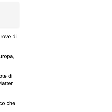
rove di
uropa,
ote di
Matter
cco che