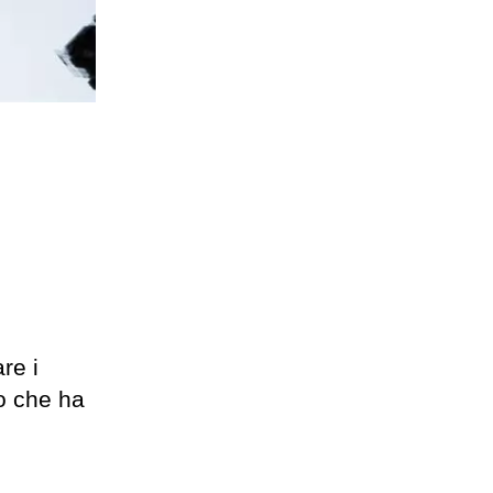
re i
co che ha