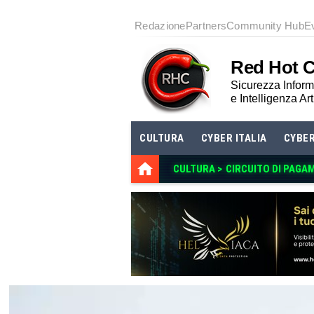
Redazione
Partners
Community Hub
E
Red Hot 
Sicurezza Informa
e Intelligenza Art
CULTURA
CYBER ITALIA
CYBE
CULTURA >
CIRCUITO DI PAGA