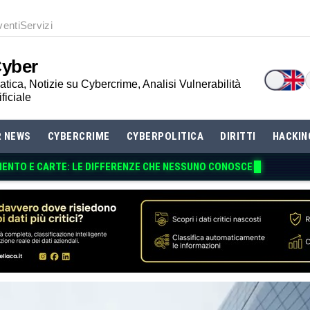
venti
Servizi
Cyber
tica, Notizie su Cybercrime, Analisi Vulnerabilità
ificiale
R NEWS
CYBERCRIME
CYBERPOLITICA
DIRITTI
HACKIN
MENTO E