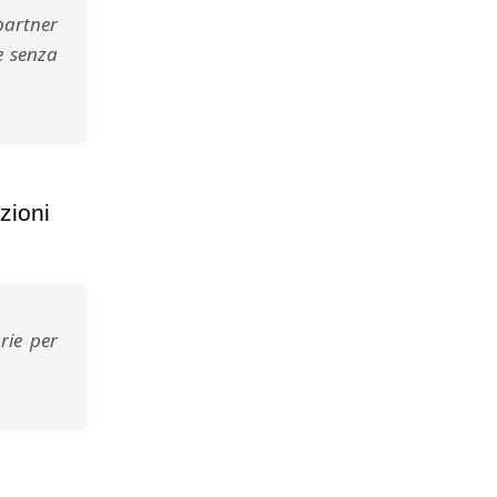
partner
he senza
zioni
rie per