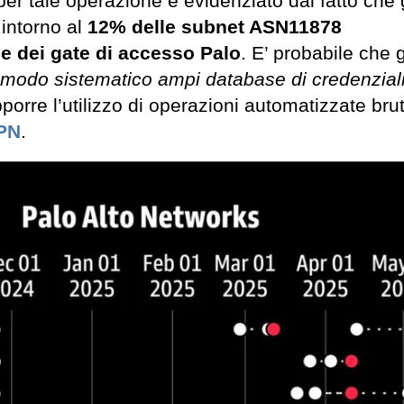
per tale operazione è evidenziato dal fatto che g
 intorno al
12% delle subnet ASN11878
e dei gate di accesso Palo
. E’ probabile che g
modo sistematico ampi database di credenzial
pporre l’utilizzo di operazioni automatizzate bru
PN
.