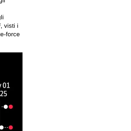
li
li
i
, visti i
te-force