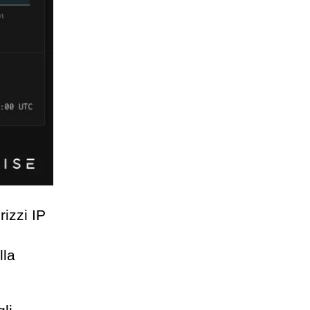
izzi IP
lla