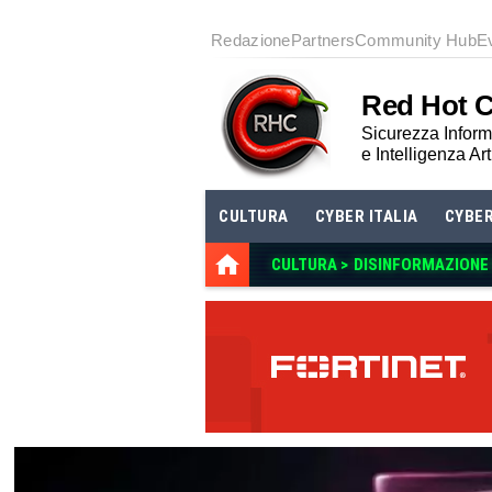
Redazione
Partners
Community Hub
E
Red Hot 
Sicurezza Informa
e Intelligenza Art
CULTURA
CYBER ITALIA
CYBE
CULTURA >
DISINFORMAZIONE E