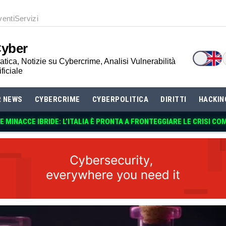
venti
Servizi
Cyber
tica, Notizie su Cybercrime, Analisi Vulnerabilità
ificiale
R NEWS
CYBERCRIME
CYBERPOLITICA
DIRITTI
HACKIN
 MINACCE IBRIDE: L’ITALIA È PRONTA A FRONTEGGIARE LE CRISI CO