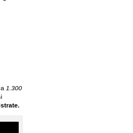
rca
1.300
i
istrate.