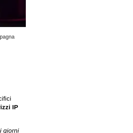
ampagna
ifici
izzi IP
i giorni