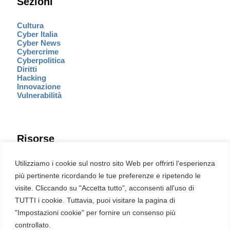
Sezioni
Cultura
Cyber Italia
Cyber News
Cybercrime
Cyberpolitica
Diritti
Hacking
Innovazione
Vulnerabilità
Risorse
Eventi
Utilizziamo i cookie sul nostro sito Web per offrirti l'esperienza
Fumetto Cyber
più pertinente ricordando le tue preferenze e ripetendo le
Newsletter
visite. Cliccando su "Accetta tutto", acconsenti all'uso di
Servizi
Pubblicità
TUTTI i cookie. Tuttavia, puoi visitare la pagina di
Redazione
"Impostazioni cookie" per fornire un consenso più
English
Ultime CVE critiche
controllato.