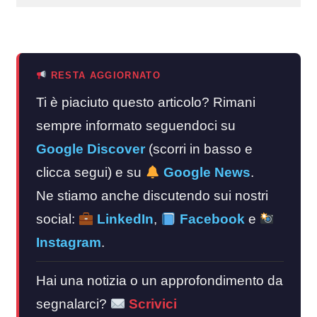
RESTA AGGIORNATO
Ti è piaciuto questo articolo? Rimani
sempre informato seguendoci su
Google Discover
(scorri in basso e
clicca segui) e su
Google News
.
Ne stiamo anche discutendo sui nostri
social:
LinkedIn
,
Facebook
e
Instagram
.
Hai una notizia o un approfondimento da
segnalarci?
Scrivici