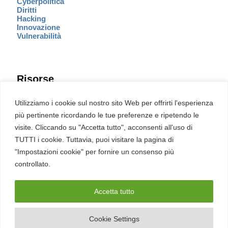
Cyberpolitica
Diritti
Hacking
Innovazione
Vulnerabilità
Risorse
Eventi
Utilizziamo i cookie sul nostro sito Web per offrirti l'esperienza
Fumetto Cyber
più pertinente ricordando le tue preferenze e ripetendo le
Newsletter
visite. Cliccando su "Accetta tutto", acconsenti all'uso di
Servizi
Pubblicità
TUTTI i cookie. Tuttavia, puoi visitare la pagina di
Redazione
"Impostazioni cookie" per fornire un consenso più
English
Ultime CVE critiche
controllato.
Accetta tutto
2026 – REDHOTCYBER Srl. Tutti i diritti riservati
Cookie Settings