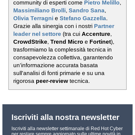
community di esperti come
Pietro Melillo
,
Massimiliano Brolli
,
Sandro Sana
,
Olivia Terragni
e
Stefano Gazzella
.
Grazie alla sinergia con i nostri
Partner
leader nel settore
(tra cui
Accenture
,
CrowdStrike
,
Trend Micro
e
Fortinet
),
trasformiamo la complessità tecnica in
consapevolezza collettiva, garantendo
un'informazione accurata basata
sull'analisi di fonti primarie e su una
rigorosa
peer-review
tecnica.
Iscriviti alla nostra newsletter
Iscriviti alla newsletter settimanale di Red Hot Cyber
per restare sempre aggiornato sulle ultime novità in