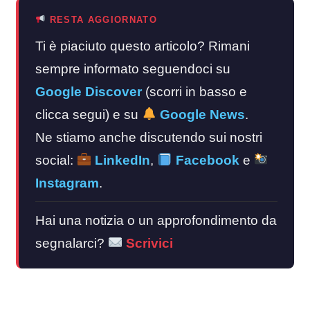
RESTA AGGIORNATO
Ti è piaciuto questo articolo? Rimani
sempre informato seguendoci su
Google Discover
(scorri in basso e
clicca segui) e su
Google News
.
Ne stiamo anche discutendo sui nostri
social:
LinkedIn
,
Facebook
e
Instagram
.
Hai una notizia o un approfondimento da
segnalarci?
Scrivici