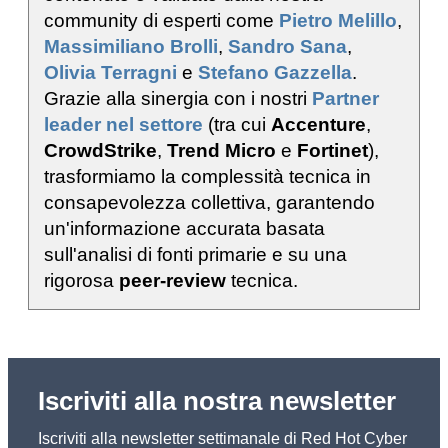
community di esperti come
Pietro Melillo
,
Massimiliano Brolli
,
Sandro Sana
,
Olivia Terragni
e
Stefano Gazzella
.
Grazie alla sinergia con i nostri
Partner
leader nel settore
(tra cui
Accenture
,
CrowdStrike
,
Trend Micro
e
Fortinet
),
trasformiamo la complessità tecnica in
consapevolezza collettiva, garantendo
un'informazione accurata basata
sull'analisi di fonti primarie e su una
rigorosa
peer-review
tecnica.
Iscriviti alla nostra newsletter
Iscriviti alla newsletter settimanale di Red Hot Cyber