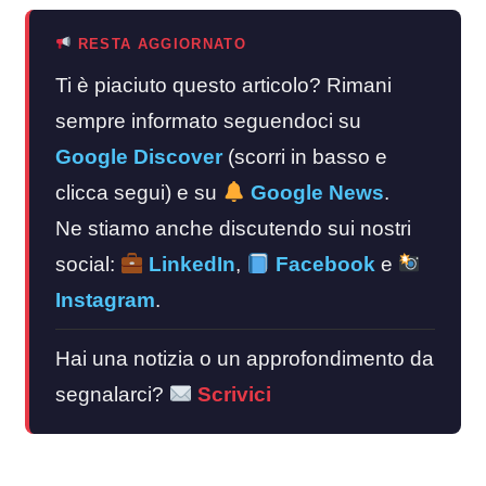
RESTA AGGIORNATO
Ti è piaciuto questo articolo? Rimani
sempre informato seguendoci su
Google Discover
(scorri in basso e
clicca segui) e su
Google News
.
Ne stiamo anche discutendo sui nostri
social:
LinkedIn
,
Facebook
e
Instagram
.
Hai una notizia o un approfondimento da
segnalarci?
Scrivici