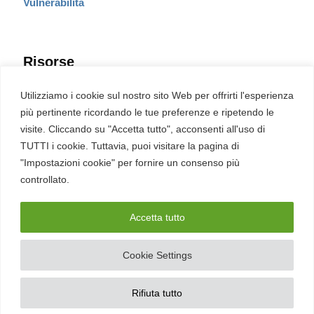
Vulnerabilità
Risorse
Eventi
Utilizziamo i cookie sul nostro sito Web per offrirti l'esperienza
Fumetto Cyber
più pertinente ricordando le tue preferenze e ripetendo le
Newsletter
visite. Cliccando su "Accetta tutto", acconsenti all'uso di
Servizi
Pubblicità
TUTTI i cookie. Tuttavia, puoi visitare la pagina di
Redazione
"Impostazioni cookie" per fornire un consenso più
English
Ultime CVE critiche
controllato.
Accetta tutto
2026 – REDHOTCYBER Srl. Tutti i diritti riservati
Cookie Settings
PIVA
17898011006
–
Contatti
–
Sitemap
–
Privacy Policy
Rifiuta tutto