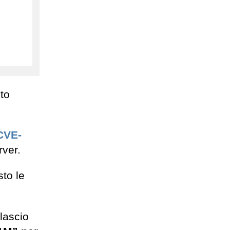
oto
CVE-
rver.
to le
lascio