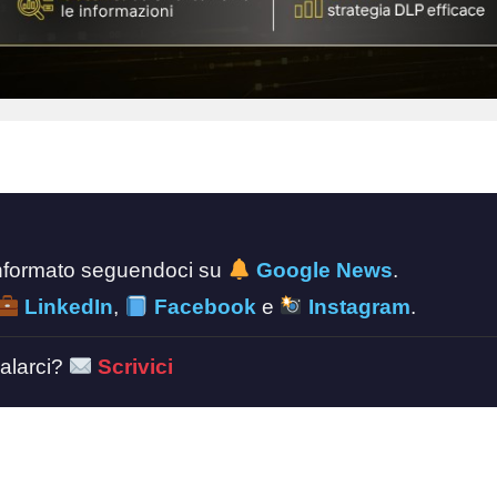
 informato seguendoci su
Google News
.
LinkedIn
,
Facebook
e
Instagram
.
alarci?
Scrivici