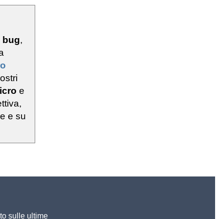
u
bug
,
a
ro
ostri
icro
e
ttiva,
ie e su
to sulle ultime