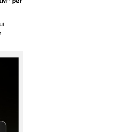
1M” per
ui
è