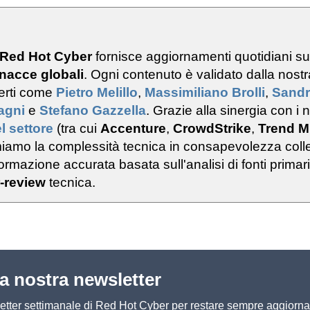
 Red Hot Cyber
fornisce aggiornamenti quotidiani s
nacce globali
. Ogni contenuto è validato dalla nostr
erti come
Pietro Melillo
,
Massimiliano Brolli
,
Sand
ragni
e
Stefano Gazzella
. Grazie alla sinergia con i n
l settore
(tra cui
Accenture
,
CrowdStrike
,
Trend M
rmiamo la complessità tecnica in consapevolezza colle
rmazione accurata basata sull'analisi di fonti primar
-review
tecnica.
lla nostra newsletter
sletter settimanale di Red Hot Cyber per restare sempre aggiorna