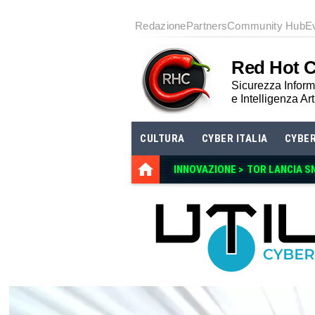
Redazione
Partners
Community Hub
E
Red Hot 
Sicurezza Informa
e Intelligenza Art
CULTURA
CYBER ITALIA
CYBE
INNOVAZIONE >
TOR LANCIA S