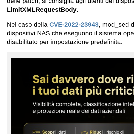
delle patch, si consiglia agli utenti dei dispos
LimitXMLRequestBody
.
Nel caso della
CVE-2022-23943
, mod_sed d
dispositivi NAS che eseguono il sistema o
disabilitato per impostazione predefinita.