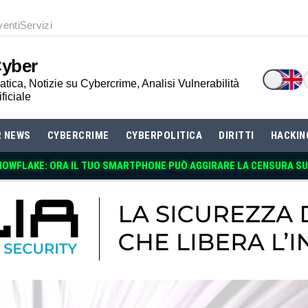
venti
Servizi
Cyber
tica, Notizie su Cybercrime, Analisi Vulnerabilità
ificiale
R NEWS
CYBERCRIME
CYBERPOLITICA
DIRITTI
HACKIN
NOWFLAKE: ORA IL TUO SMARTPHONE PUÒ AGGIRARE LA CENSURA SU