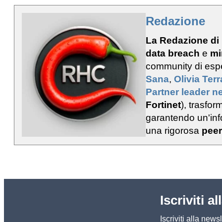
Redazione
La Redazione di
data breach
e
mi
community di esp
Sana
,
Olivia Ter
Partner leader ne
Fortinet
), trasfo
garantendo un'info
una rigorosa
peer
Iscriviti a
Iscriviti alla new