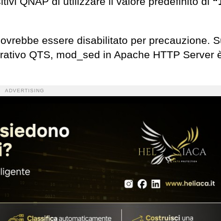
itivi QNAP di utilizzare il valore predefinito di
“
ovrebbe essere disabilitato per precauzione. S
perativo QTS, mod_sed in Apache HTTP Server 
ADVERTISING