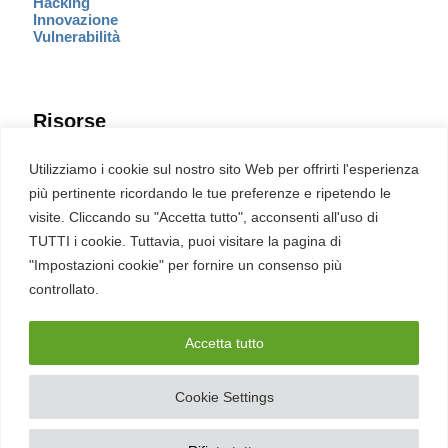
Hacking
Innovazione
Vulnerabilità
Risorse
Eventi
Utilizziamo i cookie sul nostro sito Web per offrirti l'esperienza
Fumetto Cyber
più pertinente ricordando le tue preferenze e ripetendo le
Newsletter
visite. Cliccando su "Accetta tutto", acconsenti all'uso di
Servizi
Pubblicità
TUTTI i cookie. Tuttavia, puoi visitare la pagina di
Redazione
"Impostazioni cookie" per fornire un consenso più
English
Ultime CVE critiche
controllato.
Accetta tutto
2026 – REDHOTCYBER Srl. Tutti i diritti riservati
Cookie Settings
PIVA
17898011006
–
Contatti
–
Sitemap
–
Privacy Policy