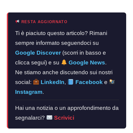
RESTA AGGIORNATO
Ti è piaciuto questo articolo? Rimani
sempre informato seguendoci su
Google Discover
(scorri in basso e
clicca segui) e su
Google News
.
Ne stiamo anche discutendo sui nostri
social:
LinkedIn
,
Facebook
e
Instagram
.
Hai una notizia o un approfondimento da
segnalarci?
Scrivici