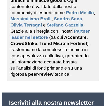
breach
e
minacce globali
. Ogni
contenuto è validato dalla nostra
community di esperti come
Pietro Melillo
,
Massimiliano Brolli
,
Sandro Sana
,
Olivia Terragni
e
Stefano Gazzella
.
Grazie alla sinergia con i nostri
Partner
leader nel settore
(tra cui
Accenture
,
CrowdStrike
,
Trend Micro
e
Fortinet
),
trasformiamo la complessità tecnica in
consapevolezza collettiva, garantendo
un'informazione accurata basata
sull'analisi di fonti primarie e su una
rigorosa
peer-review
tecnica.
Iscriviti alla nostra newsletter